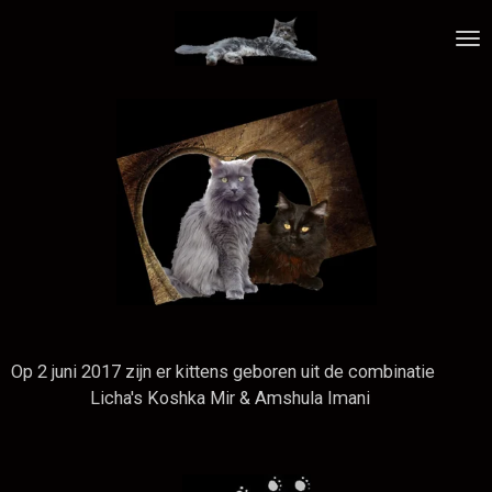
Ga
direct
naar
de
hoofdinhoud
Op 2 juni 2017 zijn er kittens geboren uit de combinatie
Licha's Koshka Mir & Amshula Imani